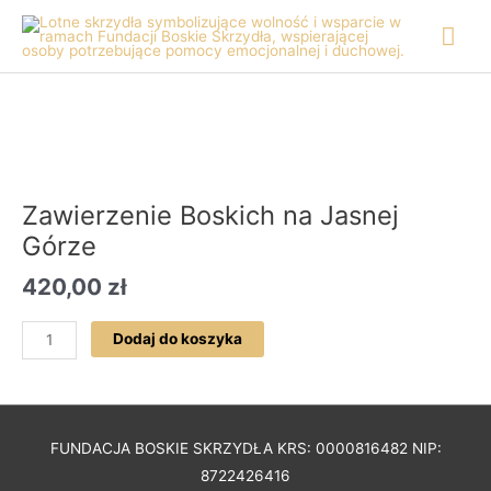
Skip
Mai
to
content
Me
Zawierzenie Boskich na Jasnej
Górze
420,00
zł
ilość
Dodaj do koszyka
Zawierzenie
Boskich
na
Jasnej
FUNDACJA BOSKIE SKRZYDŁA KRS: 0000816482 NIP:
Górze
8722426416