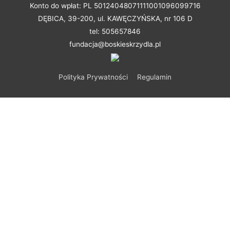
Konto do wpłat: PL 50124048071111001096099716
DĘBICA, 39-200, ul. KAWĘCZYŃSKA, nr 106 D
tel: 505657846
fundacja@boskieskrzydla.pl
Polityka Prywatności
Regulamin